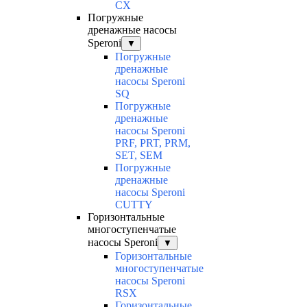
CX
Погружные
дренажные насосы
Speroni
▼
Погружные
дренажные
насосы Speroni
SQ
Погружные
дренажные
насосы Speroni
PRF, PRT, PRM,
SET, SEM
Погружные
дренажные
насосы Speroni
CUTTY
Горизонтальные
многоступенчатые
насосы Speroni
▼
Горизонтальные
многоступенчатые
насосы Speroni
RSX
Горизонтальные