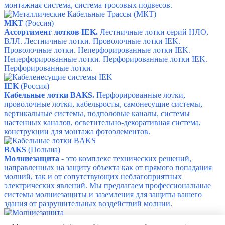
м
онтажная система, с
истема тросовых подвесов.
MKT
(Россия)
Ассортимент лотков IEK.
Лестничные лотки серий НЛО,
ВЛЛ.
Лестничные лотки.
Проволочные лотки IEK.
Проволочные лотки.
Неперфорированные лотки IEK.
Неперфорированные лотки.
Перфорированные лотки IEK.
Перфорированные лотки.
IEK
(Россия)
Кабельные лотки BAKS.
Перфорированные лотки,
проволочные лотки, кабельросты, самонесущие системы,
вертикальные системы, подполовые каналы, системы
настенных каналов, осветительно-декоративная система,
конструкции для монтажа фотоэлементов.
BAKS
(Польша)
Молниезащита -
это комплекс технических решений,
направленных на защиту объекта как от прямого попадания
молний, так и от сопутствующих неблагоприятных
электрических явлений.
Мы предлагаем профессиональные
системы молниезащиты и заземления для защиты вашего
здания от разрушительных воздействий молнии.
Молние