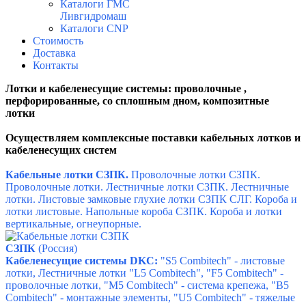
Каталоги ГМС
Ливгидромаш
Каталоги CNP
Стоимость
Доставка
Контакты
Лотки и кабеленесущие системы: проволочные ,
перфорированные, со сплошным дном, композитные
лотки
Осуществляем комплексные поставки кабельных лотков и
кабеленесущих систем
Кабельные лотки СЗПК.
Проволочные лотки СЗПК.
Проволочные лотки.
Лестничные лотки СЗПК.
Лестничные
лотки.
Листовые замковые глухие лотки СЗПК СЛГ.
Короба и
лотки листовые.
Напольные короба СЗПК.
Короба и лотки
вертикальные, огнеупорные.
СЗПК
(Россия)
Кабеленесущие системы DKC:
"S5 Combitech" - листовые
лотки,
Лестничные лотки "L5 Combitech",
"F5 Combitech" -
проволочные лотки,
"M5 Combitech" - система крепежа,
"B5
Combitech" - монтажные элементы,
"U5 Combitech" - тяжелые