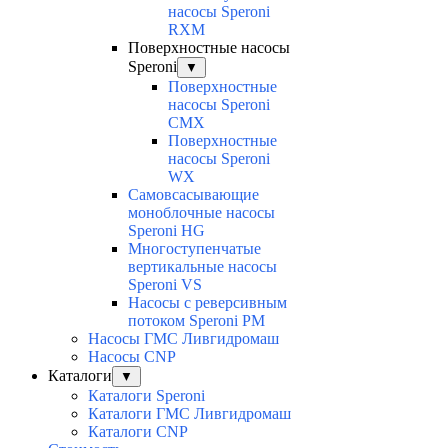
насосы Speroni
RXM
Поверхностные насосы
Speroni
▼
Поверхностные
насосы Speroni
CMX
Поверхностные
насосы Speroni
WX
Самовсасывающие
моноблочные насосы
Speroni HG
Многоступенчатые
вертикальные насосы
Speroni VS
Насосы с реверсивным
потоком Speroni PM
Насосы ГМС Ливгидромаш
Насосы CNP
Каталоги
▼
Каталоги Speroni
Каталоги ГМС Ливгидромаш
Каталоги CNP