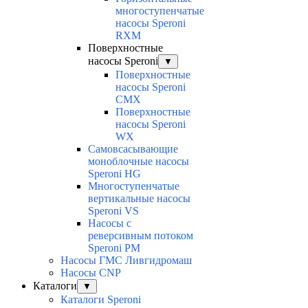
многоступенчатые
насосы Speroni
RXM
Поверхностные
насосы Speroni
▼
Поверхностные
насосы Speroni
CMX
Поверхностные
насосы Speroni
WX
Самовсасывающие
моноблочные насосы
Speroni HG
Многоступенчатые
вертикальные насосы
Speroni VS
Насосы с
реверсивным потоком
Speroni PM
Насосы ГМС Ливгидромаш
Насосы CNP
Каталоги
▼
Каталоги Speroni