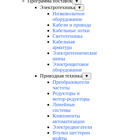
Программа поставок
▼
Электротехника
▼
Низковольтное
оборудование
Кабели и провода
Кабельные лотки
Светотехника
Кабельная
арматура
Электротехнические
шины
Электрощитовое
оборудование
Приводная техника
▼
Преобразователи
частоты
Редукторы и
мотор-редукторы
Линейные
системы
Компоненты
автоматизации
Электродвигатели
Втулки шестерни
муфты